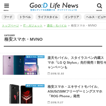
menu
search
フード
トラベル
ライフスタイル
インテリア
ヘルス・ビュ
トップページ
＞
IT・ガジェット
＞
通信・モバイル
＞
格安スマホ・MVNO
CATEGORY
格安スマホ・MVNO
格安スマホ・MVNO
楽天モバイル、スタイラスペン内蔵ス
マホ「LG Q Stylus」先行発売！割引
ャンペーンも
2018.12.02
格安スマホ・MVNO
格安スマホ・エキサイトモバイル、
ASUSのSIMフリーゲーミングスマホ
「ROG Phone」発売
2018.11.27