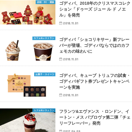
店頭・EC・通販
ゴディバ、2018年のクリスマスコレク
ション「ドゥーズ ジュー ル ド ノエ
ル」を発売
2018.11.01
カフェ&レストラン
ゴディバ「ショコリキサー」新フレー
バーが登場、ゴディバならではのカフ
ェモカの味わいに
2018.11.01
お菓子・スイーツ
ゴディバ、キューブ トリュフの試食・
ゴディバギフト券プレゼントキャンペ
ーンを実施
2018.11.01
カフェ&レストラン
フランツ&エヴァンス ・ロンドン、イ
ートン・メス パブロヴァ第二弾「チェ
リーフレーバー」発売
2017.06.09