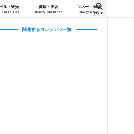
ベル・観光
健康・美容
マネー・金融
l and Leisure
Beauty and Health
Money News
searc
h
ト・フェス
・旅館・宿泊
エステティック
コスメティック
男性用コスメ
口座・クレジットカード
投資・経済
経営・起業・M&A
関連するコンテンツ一覧