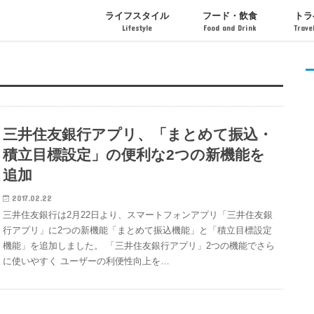
ライフスタイル
フード・飲食
トラ
Lifestyle
Food and Drink
Trave
インテリア・ライフ
ファッション
アート・芸術
フード・ドリンク
カフェ・レストラン
お菓子・スイーツ
イベン
ホテル
三井住友銀行アプリ、「まとめて振込・
積立目標設定」の便利な2つの新機能を
追加
2017.02.22
三井住友銀行は2月22日より、スマートフォンアプリ「三井住友銀
行アプリ」に2つの新機能「まとめて振込機能」と「積立目標設定
機能」を追加しました。 「三井住友銀行アプリ」2つの機能でさら
に使いやすく ユーザーの利便性向上を…