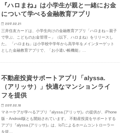
『ハロまね』は小学生が親と一緒にお金
について学べる金融教育アプリ
2017.02.21
三井住友カードは、小学生向けの金融教育アプリ「ハロまね～親子
で学ぶ、こどものお金管理～」（以下、ハロまね）をリリースし
た。 「ハロまね」は小学校中学年から高学年をメインターゲット
とした金融教育アプリで、「お小遣い帳機能」…
不動産投資サポートアプリ「alyssa.
（アリッサ）」快適なマンションライ
フを提供
2017.02.18
マネーケアが学べるアプリ『alyssa.(アリッサ)』の提供が、iPhone
版・Android版とも開始されています。 不動産投資をサポートする
アプリ『alyssa.(アリッサ)』は、IoTによるホームコントローラー
を提…