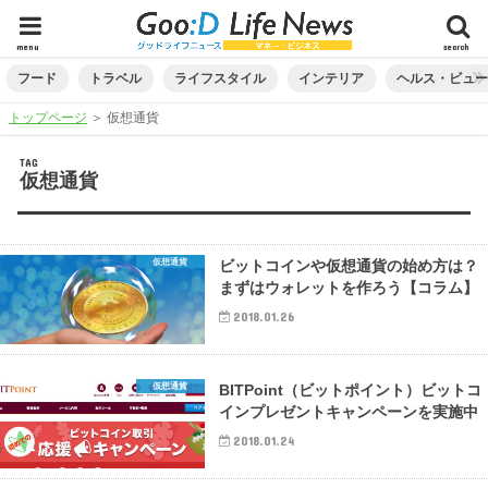
menu
search
フード
トラベル
ライフスタイル
インテリア
ヘルス・ビュ
トップページ
＞
仮想通貨
TAG
仮想通貨
仮想通貨
ビットコインや仮想通貨の始め方は？
まずはウォレットを作ろう【コラム】
2018.01.26
仮想通貨
BITPoint（ビットポイント）ビットコ
インプレゼントキャンペーンを実施中
2018.01.24