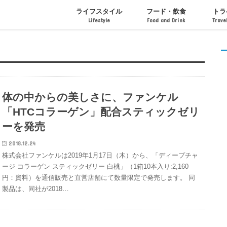
ライフスタイル
フード・飲食
トラ
Lifestyle
Food and Drink
Trave
インテリア・ライフ
ファッション
アート・芸術
フード・ドリンク
カフェ・レストラン
お菓子・スイーツ
イベン
ホテル
体の中からの美しさに、ファンケル
「HTCコラーゲン」配合スティックゼリ
ーを発売
2018.12.24
株式会社ファンケルは2019年1月17日（木）から、「ディープチャ
ージ コラーゲン スティックゼリー 白桃」（1箱10本入り:2,160
円：資料）を通信販売と直営店舗にて数量限定で発売します。 同
製品は、同社が2018…