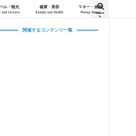
ベル・観光
健康・美容
マネー・金融
l and Leisure
Beauty and Health
Money News
searc
h
ト・フェス
・旅館・宿泊
エステティック
コスメティック
男性用コスメ
口座・クレジットカード
投資・経済
経営・起業・M&A
関連するコンテンツ一覧