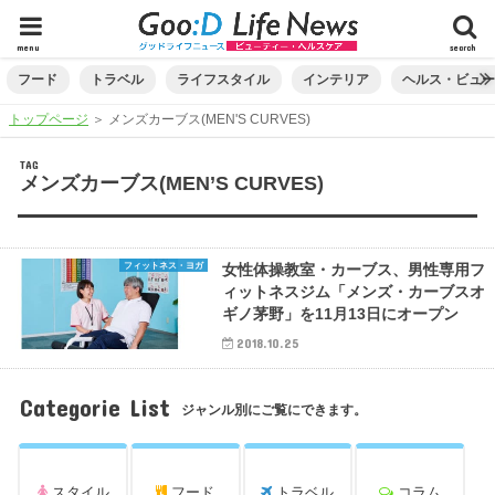
menu
search
フード
トラベル
ライフスタイル
インテリア
ヘルス・ビュ
トップページ
＞
メンズカーブス(MEN'S CURVES)
TAG
メンズカーブス(MEN’S CURVES)
フィットネス・ヨガ
女性体操教室・カーブス、男性専用フ
ィットネスジム「メンズ・カーブスオ
ギノ茅野」を11月13日にオープン
2018.10.25
Categorie List
ジャンル別にご覧にできます。
スタイル
フード
トラベル
コラム