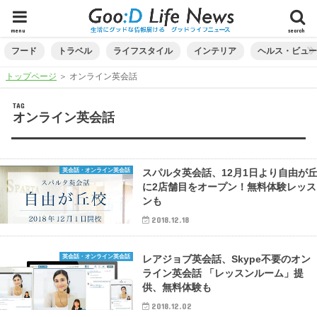
menu
search
フード
トラベル
ライフスタイル
インテリア
ヘルス・ビュ
トップページ
＞
オンライン英会話
TAG
オンライン英会話
英会話・オンライン英会話
スパルタ英会話、12月1日より自由が
に2店舗目をオープン！無料体験レッス
ンも
2018.12.18
英会話・オンライン英会話
レアジョブ英会話、Skype不要のオン
ライン英会話 「レッスンルーム」提
供、無料体験も
2018.12.02