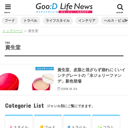
menu
search
フード
トラベル
ライフスタイル
インテリア
ヘルス・ビュ
トップページ
＞
資生堂
TAG
資生堂
コスメティック
資生堂、皮脂と混ざらず崩れにくいイ
ンテグレートの「水ジェリーファン
デ」新色登場
2018.12.24
Categorie List
ジャンル別にご覧にできます。
スタイル
フード
トラベル
コラム