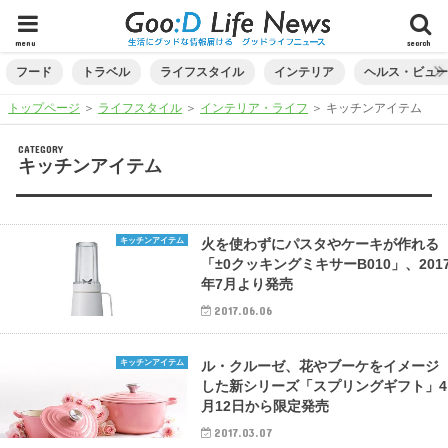
menu
search
フード
トラベル
ライフスタイル
インテリア
ヘルス・ビュ
トップページ
＞
ライフスタイル
＞
インテリア・ライフ
＞
キッチンアイテム
CATEGORY
キッチンアイテム
キッチンアイテム
火を使わずにパスタやケーキが作れる
「±0クッキングミキサーB010」、201
年7月より発売
2017.06.06
キッチンアイテム
ル・クルーゼ、花やブーケをイメージ
した新シリーズ「スプリングギフト」4
月12日から限定発売
2017.03.07