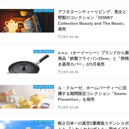
キッチンアイテム
アフタヌーンティーリビング、美女と
野獣のコレクション「DISNEY
Collection Beauty and The Beast」
発売
2017.03.06
キッチンアイテム
o.e.c.（オーイーシー）ブランドから
商品「鉄製フライパン25cm」と「卵焼
き器用カバー」が3月発売
2017.03.05
キッチンアイテム
ル・クルーゼ、ホームパーティーに活
躍する期間限定コレクション「Easter
Promotion」を発売
2017.03.05
キッチンアイテム
軽さ日本一の真空2重構造ステンレスボ
トル 『ふわふわAirボトル』新サイズ