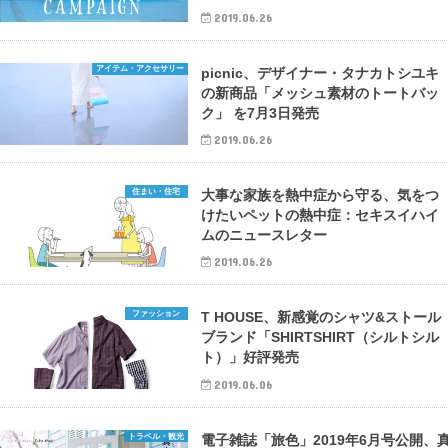
2019.06.26
アイテム・アクセサリー
picnic、デザイナー・タナカトシユキ
の新商品「メッシュ素材のトートバッ
ク」 を7月3日発売
2019.06.26
住まい・住宅
大事な家族を熱中症から守る、気をつ
けたいペットの熱中症：セキスイハイ
ムのニュースレター
2019.06.26
ファッション
T HOUSE、新感覚のシャツ&ストール
ブランド「SHIRTSHIRT（シルトシル
ト）」好評発売
2019.06.06
トラベル・観光
電子雑誌「旅色」2019年6月号公開、