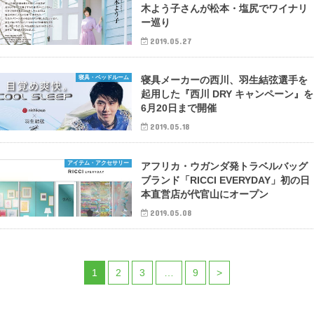
木よう子さんが松本・塩尻でワイナリ
ー巡り
2019.05.27
寝具・ベッドルーム
寝具メーカーの西川、羽生結弦選手を
起用した『西川 DRY キャンペーン』を
6月20日まで開催
2019.05.18
アイテム・アクセサリー
アフリカ・ウガンダ発トラベルバッグ
ブランド「RICCI EVERYDAY」初の日
本直営店が代官山にオープン
2019.05.08
1
2
3
…
9
>