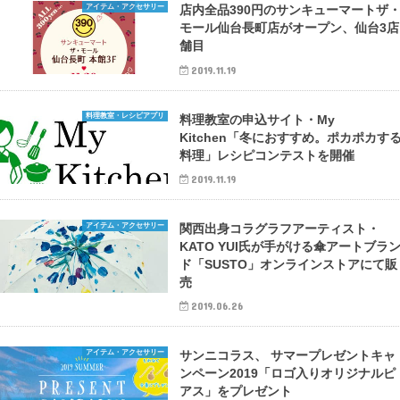
アイテム・アクセサリー
店内全品390円のサンキューマートザ
モール仙台長町店がオープン、仙台3店
舗目
2019.11.19
料理教室・レシピアプリ
料理教室の申込サイト・My
Kitchen「冬におすすめ。ポカポカす
料理」レシピコンテストを開催
2019.11.19
アイテム・アクセサリー
関⻄出身コラグラフアーティスト・
KATO YUI氏が手がける傘アートブラ
ド「SUSTO」オンラインストアにて販
売
2019.06.26
アイテム・アクセサリー
サンニコラス、 サマープレゼントキャ
ンペーン2019「ロゴ入りオリジナルピ
アス」をプレゼント