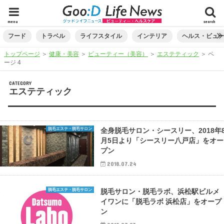
menu
search
フード
トラベル
ライフスタイル
インテリア
ヘルス・ビュ
トップページ
＞
健康・美容
＞
ビューティー（美容）
＞
エステティック
＞
ペ
ージ 4
CATEGORY
エステティック
脱毛エステ・脱毛サロン
全身脱毛サロン・シースリー、2018年
月5日より「シースリー八戸店」をオー
プン
2018.07.24
脱毛エステ・脱毛サロン
脱毛サロン・脱毛ラボ、浜松駅ビルメ
イワンに「脱毛ラボ 浜松店」をオープ
ン