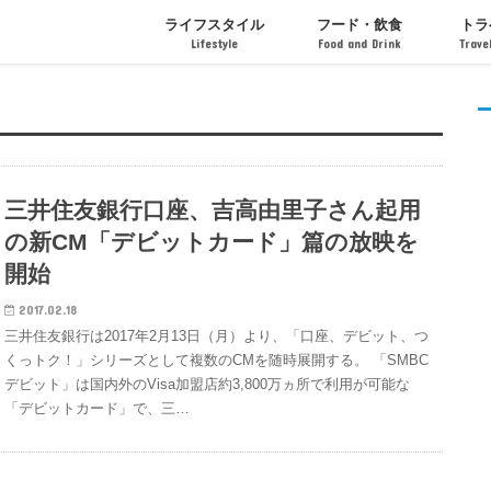
ライフスタイル
フード・飲食
トラ
Lifestyle
Food and Drink
Trave
インテリア・ライフ
ファッション
アート・芸術
フード・ドリンク
カフェ・レストラン
お菓子・スイーツ
イベン
ホテル
三井住友銀行口座、吉高由里子さん起用
の新CM「デビットカード」篇の放映を
開始
2017.02.18
三井住友銀行は2017年2月13日（月）より、「口座、デビット、つ
くっトク！」シリーズとして複数のCMを随時展開する。 「SMBC
デビット」は国内外のVisa加盟店約3,800万ヵ所で利用が可能な
「デビットカード」で、三…