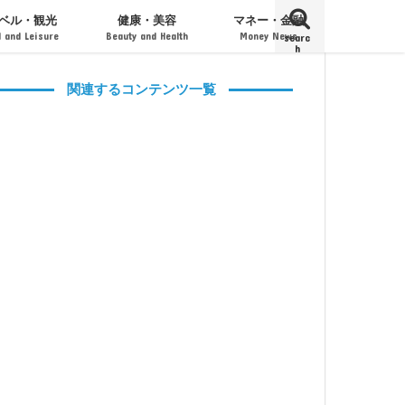
ベル・観光
健康・美容
マネー・金融
l and Leisure
Beauty and Health
Money News
searc
h
ト・フェス
・旅館・宿泊
エステティック
コスメティック
男性用コスメ
口座・クレジットカード
投資・経済
経営・起業・M&A
関連するコンテンツ一覧