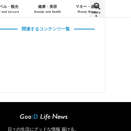
ベル・観光
健康・美容
マネー・金融
l and Leisure
Beauty and Health
Money News
searc
h
ト・フェス
・旅館・宿泊
エステティック
コスメティック
男性用コスメ
口座・クレジットカード
投資・経済
経営・起業・M&A
関連するコンテンツ一覧
日々の生活にグッドな情報 届ける。