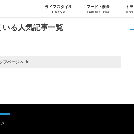
ライフスタイル
フード・飲食
トラ
Lifestyle
Food and Drink
Trave
インテリア・ライフ
ファッション
アート・芸術
フード・ドリンク
カフェ・レストラン
お菓子・スイーツ
イベン
ホテル
ている人気記事一覧
ップページへ ▶︎
ック